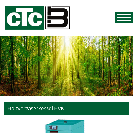
Holzvergaserkessel HVK